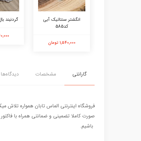
ر عقیق زرد کد584
انگشتر سنتاتیک آبی
گردنبند بال 
کد585
1,800,000 تومان
2,240,000
1,540,000 تومان
گارانتی
مشخصات
دیدگاه‌ها
فروشگاه اینترنتی الماس تابان همواره تلاش می
صورت کاملا تضمینی و ضمانتی همراه با فاکتور
باشیم.