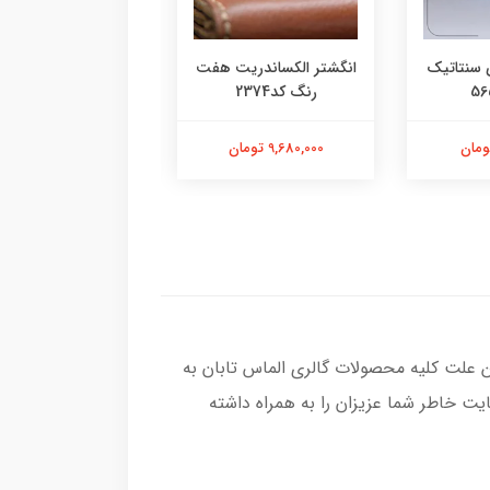
 سنتاتیک
انگشتر الکساندریت هفت
انگشتر یاقوت سرخ م
رنگ کد2374
کد2377
9,680,000 تومان
13,580,000 تومان
ن علت کلیه محصولات گالری الماس تابان به
ت خاطر شما عزیزان را به همراه داشته