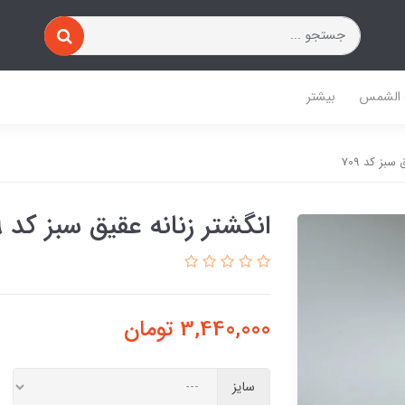
 الشمس
بیشتر
سبز کد 709
انگشتر زنانه عقیق سبز کد 709
3,440,000
تومان
سایز