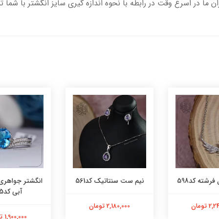
ران ما در اسرع وقت در رابطه با نحوه اندازه گیری سایز انگشتر با شما 
فرشته کد598
نیم ست سنتاتیک کد561
انگشتر جواهری
آبی کد565
 تومان
2,180,000 تومان
1,900,000 تومان