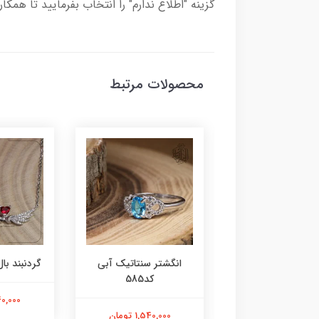
گزینه "اطلاع ندارم" را انتخاب بفرمایید تا همکا
محصولات مرتبط
ر عقیق زرد کد584
انگشتر سنتاتیک آبی
گردنبند بال 
کد585
1,800,000 تومان
2,240,000
1,540,000 تومان