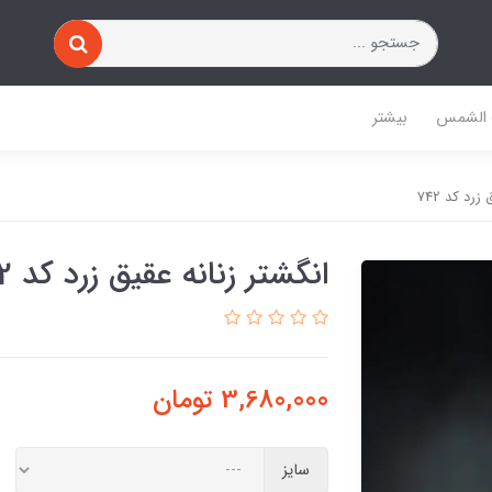
 الشمس
بیشتر
رد کد 742
انگشتر زنانه عقیق زرد کد 742
3,680,000
تومان
سایز