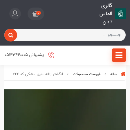
گالری
الماس
0
تابان
پشتیبانی 05133440005
خانه
فهرست محصولات
انگشتر زنانه عقیق مشکی کد 744