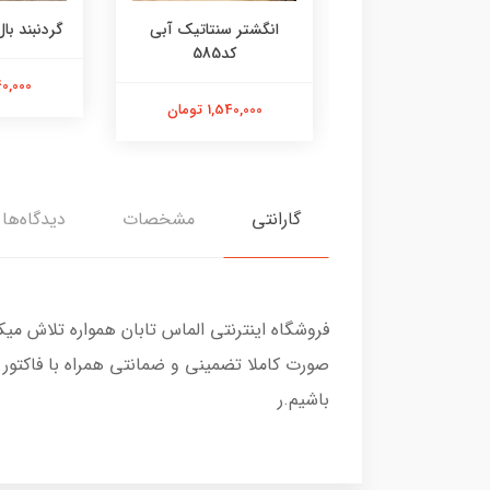
ر عقیق زرد کد584
انگشتر سنتاتیک آبی
گردنبند بال 
کد585
1,800,000 تومان
2,240,000
1,540,000 تومان
گارانتی
مشخصات
دیدگاه‌ها
فروشگاه اینترنتی الماس تابان همواره تلاش می
صورت کاملا تضمینی و ضمانتی همراه با فاکتور
باشیم.ر