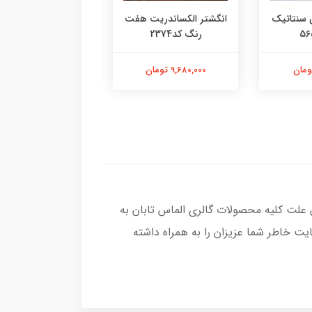
 سنتاتیک
انگشتر الکساندریت هفت
انگشتر یاقوت سرخ م
رنگ کد2374
کد2377
9,680,000 تومان
13,580,000 تومان
 علت کلیه محصولات گالری الماس تابان به
ت خاطر شما عزیزان را به همراه داشته