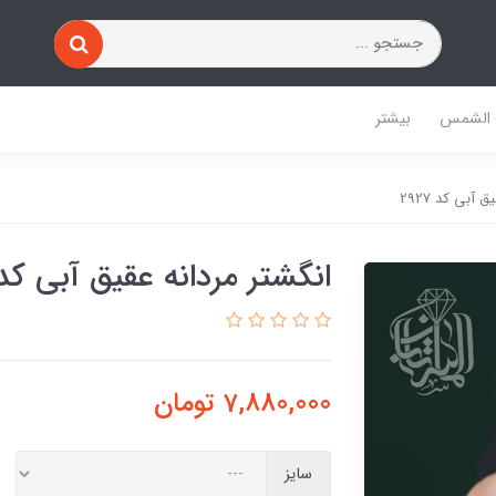
 الشمس
بیشتر
 آبی کد 2927
انگشتر مردانه عقیق آبی کد 927
7,880,000
تومان
سایز