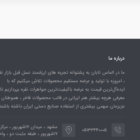
درباره ما
ما در الماس تابان به پشتوانه تجربه های ارزشمند نسل قبل بازار ن
، امروزه با تولید و عرضه مستقیم محصولات تلاش میکنیم که با
ایده‌آل‌ترین قیمت به عرضه باکیفیت‌ترین جواهرات نقره بپردازیم تا 
معرفی هرچه بیشتر هنر ایرانی در قالب محصولات فاخر ، هموطنان
عزیزمان سهمی بیشتری از استفاده صنایع دستی ایران داشته باشند
مشهد ، میدان ۱۷شهریور ، 
05133440005
۱۷شهریور ، طبقه مثبت دو ، واحد ۷۷۳