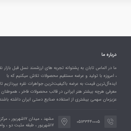
درباره ما
ما در الماس تابان به پشتوانه تجربه های ارزشمند نسل قبل بازار ن
، امروزه با تولید و عرضه مستقیم محصولات تلاش میکنیم که با
ایده‌آل‌ترین قیمت به عرضه باکیفیت‌ترین جواهرات نقره بپردازیم تا 
معرفی هرچه بیشتر هنر ایرانی در قالب محصولات فاخر ، هموطنان
عزیزمان سهمی بیشتری از استفاده صنایع دستی ایران داشته باشند
مشهد ، میدان ۱۷شهریور ، 
05133440005
۱۷شهریور ، طبقه مثبت دو ، واحد ۷۷۳