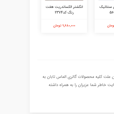
 سنتاتیک
انگشتر الکساندریت هفت
انگشتر یاقوت سرخ م
رنگ کد2374
کد2377
9,680,000 تومان
13,580,000 تومان
ن علت کلیه محصولات گالری الماس تابان به
ت خاطر شما عزیزان را به همراه داشته