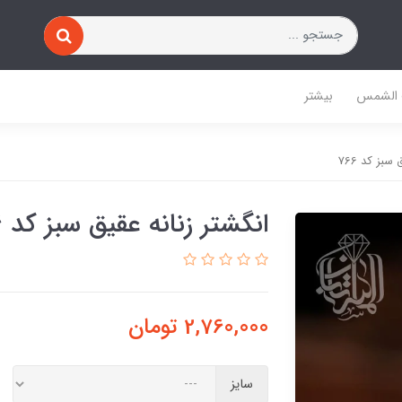
 الشمس
بیشتر
سبز کد 766
انگشتر زنانه عقیق سبز کد 766
2,760,000
تومان
سایز