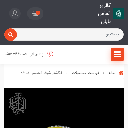
گالری
الماس
0
تابان
پشتیبانی 05133440005
خانه
فهرست محصولات
انگشتر شرف الشمس کد 84