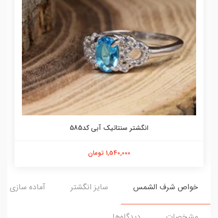
انگشتر سنتاتیک آبی کد585
1,540,000 تومان
خواص شرف الشمس
سایز انگشتر
آماده سازی و ا
مشخصات
دیدگاه‌ها