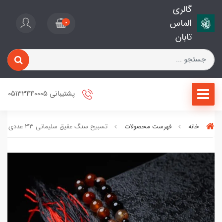
گالری
الماس
0
تابان
پشتیبانی 05133440005
خانه
فهرست محصولات
تسبیح سنگ عقیق سلیمانی 33 عددی