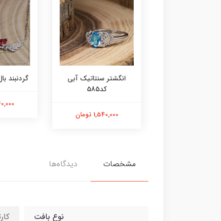
ر عقیق زرد کد584
انگشتر سنتاتیک آبی
گردنبند بال 
کد585
1,800,000 تومان
2,240,000
1,540,000 تومان
مشخصات
دیدگاه‌ها
نوع بافت
کار