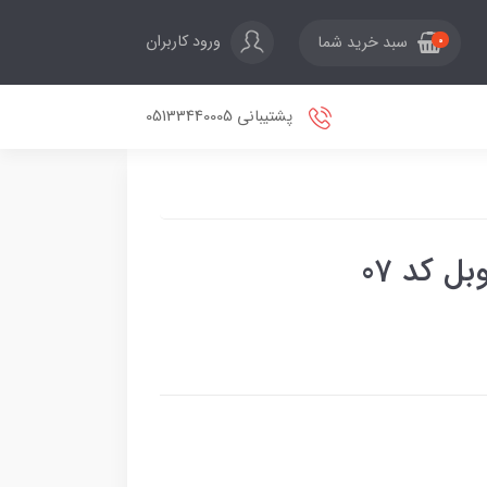
ورود کاربران
سبد خرید شما
0
پشتیبانی 05133440005
ل کد 07