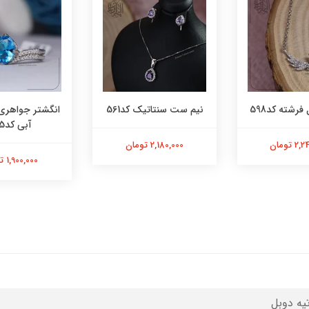
فرشته کد598
نیم ست سنتاتیک کد561
انگشتر جواهری
آبی کد565
 تومان
2,180,000 تومان
1,900,000 تومان
تیه دوبل