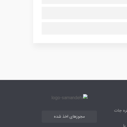
قره جات
مجوزهای اخذ شده
با