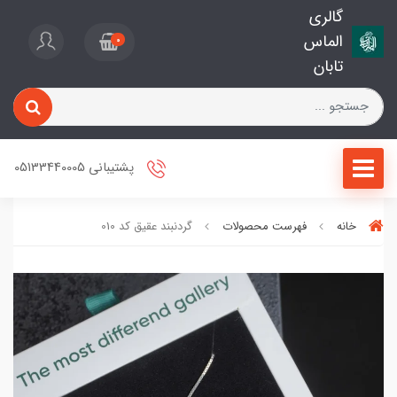
گالری
الماس
0
تابان
پشتیبانی 05133440005
خانه
فهرست محصولات
گردنبند عقیق کد 010