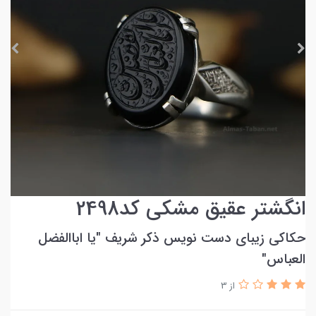
انگشتر عقیق مشکی کد2498
حکاکی زیبای دست نویس ذکر شریف ″یا اباالفضل
العباس"
از 3