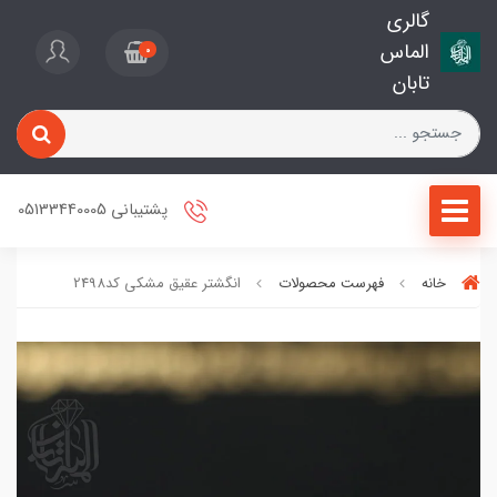
گالری
الماس
0
تابان
پشتیبانی 05133440005
خانه
فهرست محصولات
انگشتر عقیق مشکی کد2498