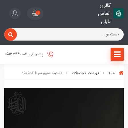
گالری
الماس
0
تابان
پشتیبانی 05133440005
خانه
فهرست محصولات
دستبند عقیق سرخ کد2505