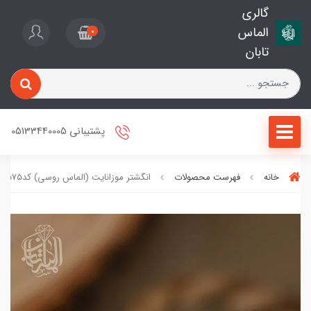
گالری
الماس
0
تابان
پشتیبانی 05133440005
خانه
فهرست محصولات
انگشتر موزانایت (الماس روسی) کد2575