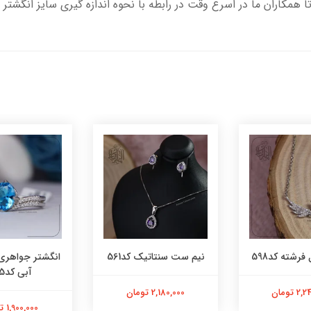
تا همکاران ما در اسرع وقت در رابطه با نحوه اندازه گیری سایز انگشتر 
فرشته کد598
نیم ست سنتاتیک کد561
انگشتر جواهری
آبی کد565
 تومان
2,180,000 تومان
1,900,000 تومان