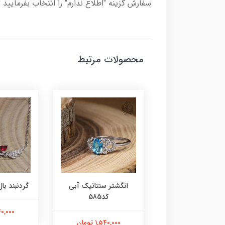
سفارش گزینه "اطلاع ندارم" را انتخاب بفرمایید 
محصولات مرتبط
ر عقیق زرد کد584
انگشتر سنتاتیک آبی
گردنبند بال 
کد585
1,800,000 تومان
2,240,000
1,540,000 تومان